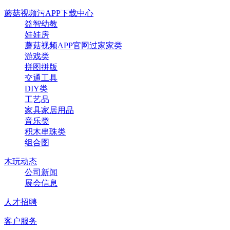
蘑菇视频污APP下载中心
益智幼教
娃娃房
蘑菇视频APP官网过家家类
游戏类
拼图拼版
交通工具
DIY类
工艺品
家具家居用品
音乐类
积木串珠类
组合图
木玩动态
公司新闻
展会信息
人才招聘
客户服务