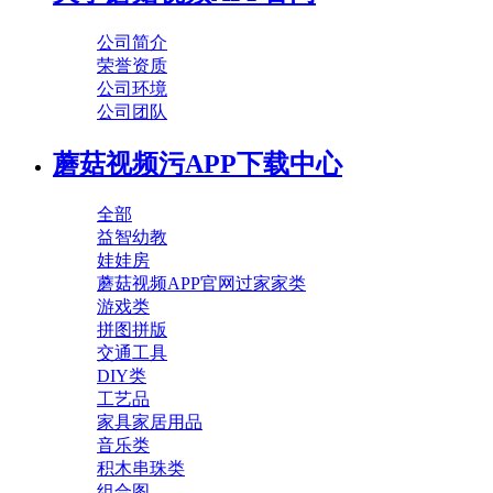
公司简介
荣誉资质
公司环境
公司团队
蘑菇视频污APP下载中心
全部
益智幼教
娃娃房
蘑菇视频APP官网过家家类
游戏类
拼图拼版
交通工具
DIY类
工艺品
家具家居用品
音乐类
积木串珠类
组合图